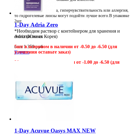
• Если у вас сухие глаза, гиперчувствительность или аллергия,
то гидрогелевые линзы могут подойти лучше всего.
В упаковке
2шт.
1-Day Adria Zero
*Необходим раствор с контейнером для хранения и
очистки линз.
Adria (Южная Корея)
6шт
5шт в
1 350
основном в наличии от -0.50 до -6.50 (для
руб
Купить
уточнения оставьте заказ)
30шт в основном в наличии от -1.00 до -6.50 (для
уточнения оставьте заказ)
5шт
400
руб
30шт
2 000
руб
Купить
1-Day Acuvue Oasys MAX NEW