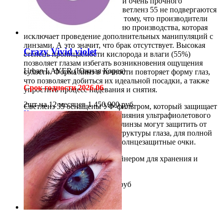
изготовлены из эластичного и очень прочного
материала - окуфилкона D. Светленз 55 не подвергаются
ручной обработке, благодаря тому, что производители
используют новую технологию производства, которая
исключает проведение дополнительных манипуляций с
линзами. А это значит, что брак отсутствует. Высокая
Crazy Vivid violet
степень проницаемости кислорода и влаги (55%)
позволяет глазам избегать возникновения ощущения
Urban LAYER (Южная Корея)
сухости. Форма линз в точности повторяет форму глаз,
что позволяет добиться их идеальной посадки, а также
Срок годности 2026.06
упростить процесс надевания и снятия.
2шт на 12 месяцев
1 450
900
руб
Светленз 55 оснащены УФ-фильтром, который защищает
Купить
глаза от неблагоприятного влияния ультрафиолетового
излучения. Но помните, что линзы могут защитить от
солнца только внутренние структуры глаза, для полной
защиты необходимо носить солнцезащитные очки.
*Необходим раствор с контейнером для хранения и
очистки линз.
2шт на 3 месяца
1 800
1 000
руб
Купить