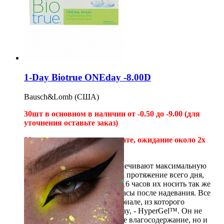
Купить
1-Day Biotrue ONEday -8.00D
Bausch&Lomb (США)
30шт в основном в наличии от -0.50 до -9.00 (для
уточнения оставьте заказ)
90шт под заказ, по предоплате
, ожидание около 2х
недель
Эти контактные линзы обеспечивают максимальную
увлажнённость глаз – 78% на протяжение всего дня,
благодаря чему даже спустя 16 часов их носить так же
комфортно, как и в первые часы после надевания. Все
дело в инновационном материале, из которого
изготовлены Biotrue® ONEday, - HyperGel™. Он не
только поддерживает высокое влагосодержание, но и