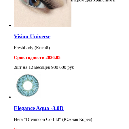
очистки линз.
4шт
1 750
1 500
руб
Купить
Vision Universe
FreshLady (Китай)
Срок годности 2026.05
2шт на 12 месяцев
900
600
руб
Купить
Elegance Aqua -3.0D
Hera "Dreamcon Co Ltd" (Южная Корея)