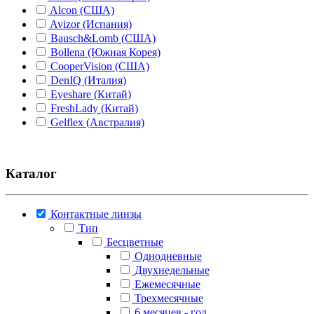
Alcon (США)
Avizor (Испания)
Bausch&Lomb (США)
Bollena (Южная Корея)
CooperVision (США)
DenIQ (Италия)
Eyeshare (Китай)
FreshLady (Китай)
Gelflex (Австралия)
Hera "Dreamcon Co Ltd" (Южная Корея)
Illusion (Корея)
Johnson&Johnson (США)
Каталог
Lion (Япония)
Maxcon (Южная Корея)
Medeo (Италия)
Контактные линзы
Miru/Menicon (Япония)
Тип
O2kSee (Россия)
Бесцветные
Optimed (Россия)
Однодневные
Rohto (Япония)
Двухнедельные
Santen (Япония)
Ежемесячные
Senju (Япония)
Трехмесячные
Urban LAYER (Южная Корея)
6 месяцев - год