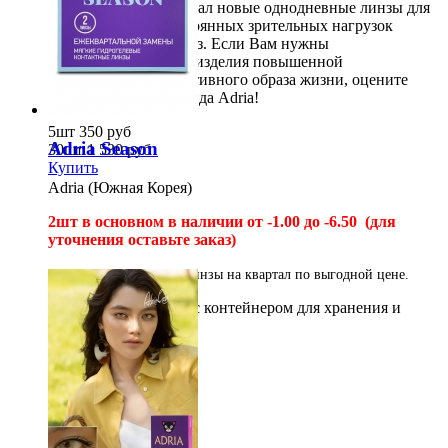
часов. Бренд разработал новые однодневные линзы для
тех, у кого из-за постоянных зрительных нагрузок
возникает сухость глаз. Если Вам нужны
офтальмологические изделия повышенной
комфортности для активного образа жизни, оцените
новую модель от бренда Adria!
5шт
350
руб
Adria Season
30шт
1 530
руб
Купить
Adria (Южная Корея)
2шт в основном в наличии от -1.00 до -6.50
(для
уточнения оставьте заказ)
Adria Season
- четкие линзы на квартал по выгодной цене.
*Необходим раствор с контейнером для хранения и
очистки линз.
2шт
650
руб
Купить