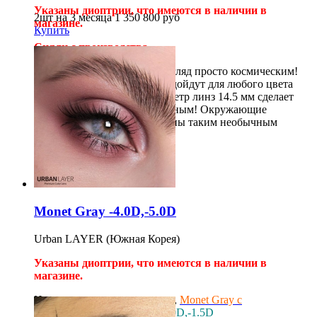
Указаны диоптрии, что имеются в наличии в
2шт на 3 месяца
1 350
800
руб
магазине.
Купить
Сняли с производства
Дизайн линз сделает Ваш взгляд просто космическим!
Кроме того, они отлично подойдут для любого цвета
глаз, а увеличивающий диаметр линз 14.5 мм сделает
Ваш образ ещё более эффектным! Окружающие
гарантировано будут удивлены таким необычным
аксессуаром!
2шт на 12 месяцев
1 500
руб
Купить
Monet Gray -4.0D,-5.0D
Urban LAYER (Южная Корея)
Указаны диоптрии, что имеются в наличии в
магазине.
Не нашли нужные диоптрии,
Monet Gray с
диоптриями
/
Milano Gray 0.0D,-1.5D