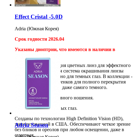
Effect Cristal -5.0D
Adria (Южная Корея)
Срок годности 2026.04
Указаны диоптрии, что имеются в наличии в
магазине.
Adria Effect
- коллекция цветных линз для эффектного
преображения. Особая система окрашивания линзы
разработана специально для темных глаз. В коллекции -
шесть нежнейших оттенков для полного перекрытия
твоего родного цвета, даже самого темного.
Идеальны для ежедневного ношения.
Разработаны для темных глаз.
Созданы по технологии High Definition Vision (HD),
запатентованной в США. Обеспечивают четкое зрение
Adria Season
без бликов и ореолов при любом освещении, даже в
сумерках.
Adria (Южная Корея)