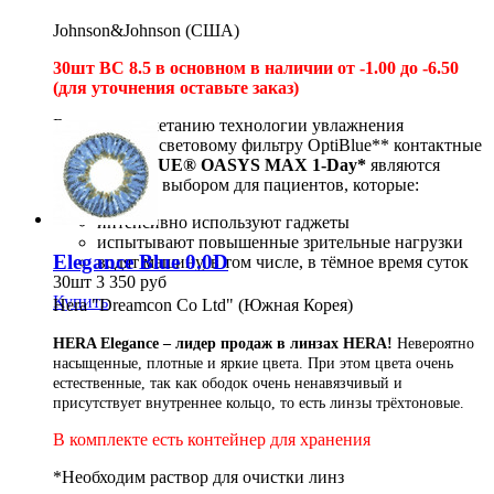
Johnson&Johnson (США)
30шт BC 8.5 в основном в наличии от -1.00 до -6.50
(для уточнения оставьте заказ)
Благодаря сочетанию технологии увлажнения
TearStable
®
и световому фильтру OptiBlue** контактные
линзы
ACUVUE
®
OASYS MAX 1-Day*
являются
оптимальным выбором для пациентов, которые:
интенсивно используют гаджеты
испытывают повышенные зрительные нагрузки
Elegance Blue 0.0D
водят машину, в том числе, в тёмное время суток
30шт
3 350
руб
Купить
Hera "Dreamcon Co Ltd" (Южная Корея)
HERA Elegance – лидер продаж в линзах HERA!
Невероятно
насыщенные, плотные и яркие цвета. При этом цвета очень
естественные, так как ободок очень ненавязчивый и
присутствует внутреннее кольцо, то есть линзы трёхтоновые.
В комплекте есть контейнер для хранения
*Необходим раствор для
очистки линз