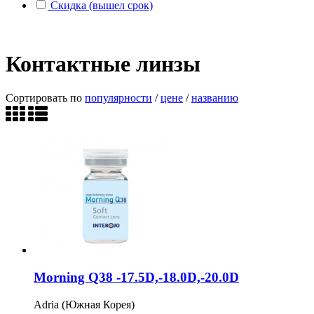
Скидка (вышел срок)
Контактные линзы
Сортировать по
популярности
/
цене
/
названию
Morning Q38 -17.5D,-18.0D,-20.0D
Adria (Южная Корея)