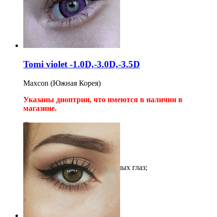
2шт на 12 месяцев
1 200
руб
Купить
Tomi violet -1.0D,-3.0D,-3.5D
Maxcon (Южная Корея)
Указаны диоптрии, что имеются в наличии в
магазине.
Сняли с производства
Цветные линзы Tomi;
Кукольные 2-х тонные;
С эффектом увеличения;
Подходят для темных и светлых глаз;
2шт на 12 месяцев
1 450
руб
Купить