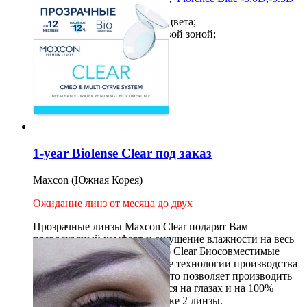
Полное перекрытие любого цвета;
Тип: цветные с узкой зрачковой зоной;
Тон: 3-х тонные.
2шт на 12 месяцев
1 500
руб
Купить
1-year Biolense Clear под заказ
Maxcon (Южная Корея)
Ожидание линз от месяца до двух
Прозрачные линзы Maxcon Clear подарят Вам
превосходный комфорт и ощущение влажности на весь
день. Линзы Maxcon Biolenso Clear Биосовместимые
и включают самые передовые технологии производства
CMEO и Multi-curve System что позволяет производить
линзы, которые не ощущаются на глазах и на 100%
безопасны для них. В упаковке 2 линзы.