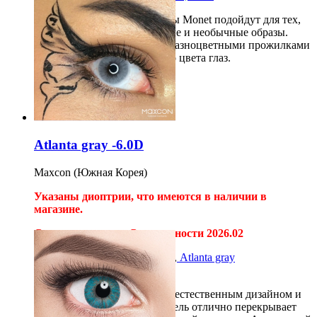
Цветные дизайнерские линзы Monet подойдут для тех,
кто ищет и любит креативные и необычные образы.
Очень интересная модель
с разноцветными прожилками
и перекрытием натурального цвета глаз.
2шт на 12 месяцев
1 500
руб
Купить
Atlanta gray -6.0D
Maxcon (Южная Корея)
Указаны диоптрии, что имеются в наличии в
магазине.
С
няли с продажи. Срок годности 2026.02
Не нашли нужные диоптрии,
Atlanta gray
-2.0D,-3.0D,-4.0D,-5.0D
Atlanta gray порадуют своим естественным дизайном и
невероятным оттенком! Модель отлично перекрывает