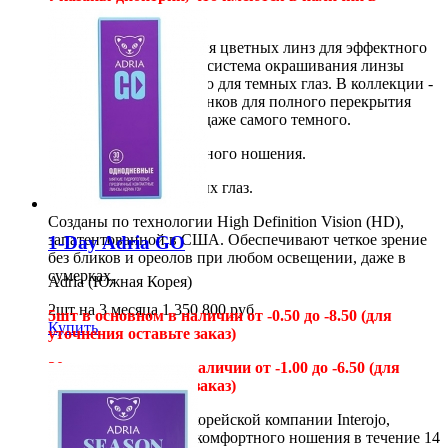
магазине.
Adria Effect
- коллекция цветных линз для эффектного
преображения. Особая система окрашивания линзы
разработана специально для темных глаз. В коллекции -
шесть нежнейших оттенков для полного перекрытия
твоего родного цвета, даже самого темного.
Идеальны для ежедневного ношения.
Разработаны для темных глаз.
Созданы по технологии High Definition Vision (HD),
запатентованной в США. Обеспечивают четкое зрение
1-Day Adria GO
без бликов и ореолов при любом освещении, даже в
сумерках.
Adria (Южная Корея)
2шт на 3 месяца
1 350
800
руб
5шт в
основном в наличии от -0.50 до -8.50 (для
Купить
уточнения оставьте заказ)
30шт в основном в наличии от -1.00 до -6.50 (для
уточнения оставьте заказ)
Adria Go — от южнокорейской компании Interojo,
предназначенная для комфортного ношения в течение 14