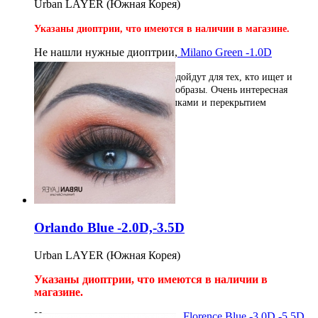
Urban LAYER (Южная Корея)
Указаны диоптрии, что имеются в наличии в магазине.
Не нашли нужные диоптрии,
Milano Green -1.0D
Цветные дизайнерские линзы подойдут для тех, кто ищет и
любит креативные и необычные образы. Очень интересная
модель
с разноцветными прожилками и перекрытием
натурального цвета глаз.
2шт на 12 месяцев
1 500
руб
Купить
Orlando Blue -2.0D,-3.5D
Urban LAYER (Южная Корея)
Указаны диоптрии, что имеются в наличии в
магазине.
Не нашли нужные диоптрии,
Florence Blue -3.0D,-5.5D