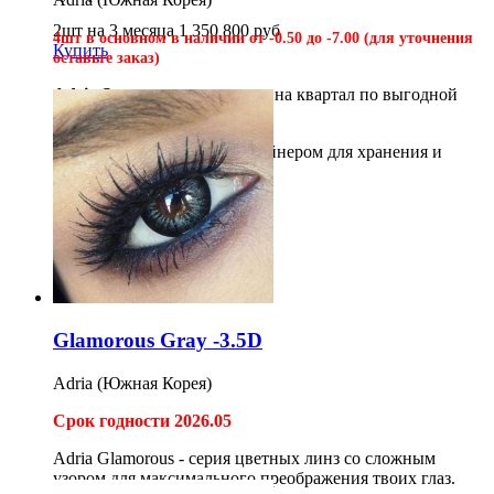
2шт на 3 месяца
1 350
800
руб
4шт в
основном в наличии
от -0.50 до -7.00 (для уточнения
Купить
оставьте заказ)
Adria Season
- четкие линзы на квартал по выгодной
цене.
*Необходим раствор с контейнером для хранения и
очистки линз.
4шт bc 8.6
1 150
руб
Купить
Glamorous Gray -3.5D
Adria (Южная Корея)
Срок годности 2026.05
Adria Glamorous
- серия цветных линз со сложным
узором для максимального преображения твоих глаз.