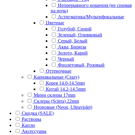
Непрерывного ношения (не снимая
на ночь)
Астигматика/Мультифокальные
Цветные
Голубой, Синий
Зеленый, Оливковый
Серый, Белый
Аква, Бирюза
Золото, Карий
Черный
Фиолетовый, Розовый
Оттеночные
Карнавальные (Crazy)
Корея 14.0-14.5mm
Китай 14.2-14.5mm
Мини склеры 17mm
Склеры (Sclera) 22mm
Неоновые (Neon, Ultraviolet)
Скидка (SALE)
Растворы
Капли
Аксессуары