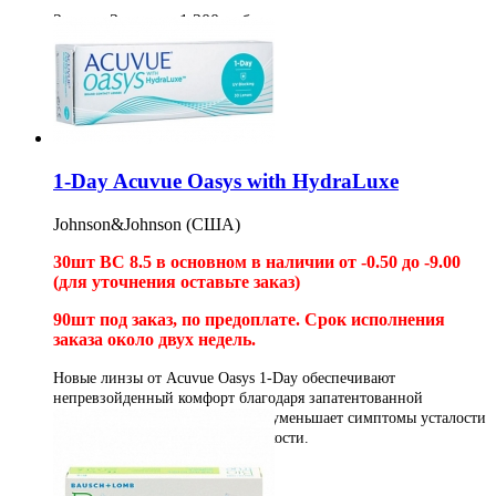
2шт на 3 месяца
1 200
руб
Купить
1-Day Acuvue Oasys with HydraLuxe
Johnson&Johnson (США)
30шт BC 8.5 в основном в наличии от -0.50 до -9.00
(для уточнения оставьте заказ)
90шт под заказ, по предоплате.
Срок исполнения
заказа около двух недель.
Новые линзы от Acuvue Oasys 1-Day обеспечивают
непревзойденный комфорт благодаря запатентованной
технологии HydraLuxe. Которая уменьшает симптомы усталости
глаз, а также защищает их от сухости.
30шт
3 050
руб
90шт под заказ
8 100
руб