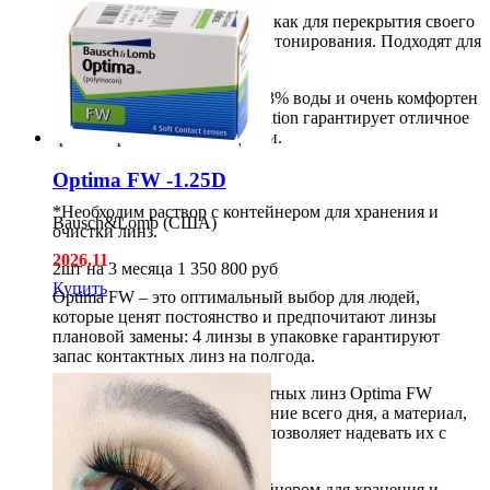
Линза может использоваться как для перекрытия своего
родного цвета глаз, так и для тонирования. Подходят для
темных и светлых глаз.
Материал линзы содержит 43% воды и очень комфортен
для глаз, а оптика High Definition гарантирует отличное
зрение при любом освещении.
Optima FW -1.25D
*Необходим раствор с контейнером для хранения и
Bausch&Lomb (США)
очистки линз.
2026.11
2шт на 3 месяца
1 350
800
руб
Купить
Optima FW – это оптимальный выбор для людей,
которые ценят постоянство и предпочитают линзы
плановой замены: 4 линзы в упаковке гарантируют
запас контактных линз на полгода.
Ультратонкий дизайн контактных линз Optima FW
обеспечивает комфорт в течение всего дня, а материал,
из которого сделаны линзы, позволяет надевать их с
легкостью.
*Необходим раствор с контейнером для хранения и