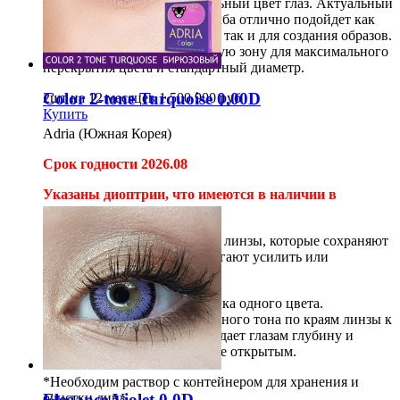
даже самый тёмный натуральный цвет глаз. Актуальный
дизайн без выраженного лимба отлично подойдет как
для повседневного ношения, так и для создания образов.
Модель имеет узкую зрачковую зону для максимального
перекрытия цвета и стандартный диаметр.
Color 2-tone Turquoise 0.00D
2шт на 12 месяцев
1 500
900
руб
Купить
Adria (Южная Корея)
Срок годности 2026.08
Указаны диоптрии, что имеются в наличии в
магазине.
Adria Сolor 2 tone
- цветные линзы, которые сохраняют
естественность цвета и помогают усилить или
тонировать цвет твоих глаз.
Линзы окрашены в два оттенка одного цвета.
Постепенный переход от темного тона по краям линзы к
более светлому в центре придает глазам глубину и
зрительно делает взгляд более открытым.
*Необходим раствор с контейнером для хранения и
очистки линз.
Elegance Violet 0.0D