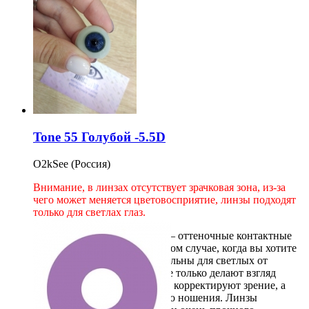
Tone 55 Голубой -5.5D
O2kSee (Россия)
Внимание, в линзах отсутствует зрачковая зона, из-за
чего может меняется цветовосприятие, линзы подходят
только для светлах глаз.
O2KSee Tone (Светленз 55)
– оттеночные контактные
линзы, которые подойдут в том случае, когда вы хотите
усилить свой цвет глаз. Идеальны для светлых от
природы глаз. Светленз 55 не только делают взгляд
выразительнее, но и отлично корректируют зрение, а
также обеспечивают удобство ношения. Линзы