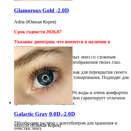
Glamorous Gold -2.0D
Adria (Южная Корея)
Срок годности 2026.07
Указаны диоптрии, что имеются в наличии в
магазине.
Adria Glamorous
- серия цветных линз со сложным
узором для максимального преображения твоих глаз.
Линза может использоваться как для перекрытия своего
родного цвета глаз, так и для тонирования. Подходят для
темных и светлых глаз.
Материал линзы содержит 43% воды и очень комфортен
для глаз, а оптика High Definition гарантирует отличное
зрение при любом освещении.
Galactic Gray 0.0D,-2.0D
*Необходим раствор с контейнером для хранения и
Maxcon (Южная Корея)
очистки линз.