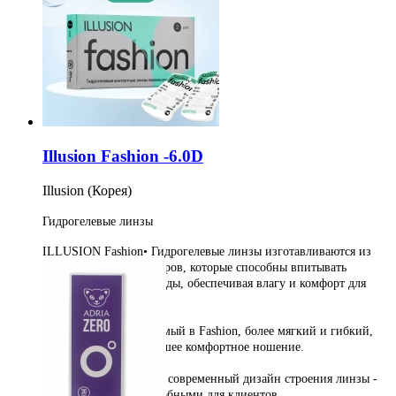
Купить
2шт на 1 месяц
1 750
руб
Купить
Illusion Fashion -6.0D
Illusion (Корея)
Гидрогелевые линзы
ILLUSION Fashion
• Гидрогелевые линзы изготавливаются из
гидрофильных полимеров, которые способны впитывать
большое количество воды, обеспечивая влагу и комфорт для
глаз.
• Материал, используемый в Fashion, более мягкий и гибкий,
что обеспечивает большее комфортное ношение.
• Данная модель имеет современный дизайн строения линзы -
это делает их более удобными для клиентов.