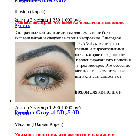
Illusion (Корея)
2шт на 3 месяца
1 350
1 000
руб
Указаны диоптрии, что имеются в наличии в магазине.
Купить
Это цветные контактные линзы для тех, кто не боится
экспериментов и следует за своим
настроение. Благодаря
сложному узору линзы линия ELEGANCE максимально
преображает цвет глаз, делая их яркими и выразительными.
Линия SHINE придает глазам сияние, которое наверняка не
останется незамеченным! Линзы пролонгированного ношения
возможно использовать в течении трех месяцев. Это особенно
актуально для тех, кто предпочитает носить сразу несколько
цветных линз в один период, меняя их, в зависимости от
вдохновения.
*Необходим раствор с контейнером для хранения и
очистки линз.
2шт на 3 месяца
1 200
1 000
руб
London Gray -1.5D,-5.0D
Купить
Maxcon (Южная Корея)
Указаны диоптрии, что имеются в наличии в