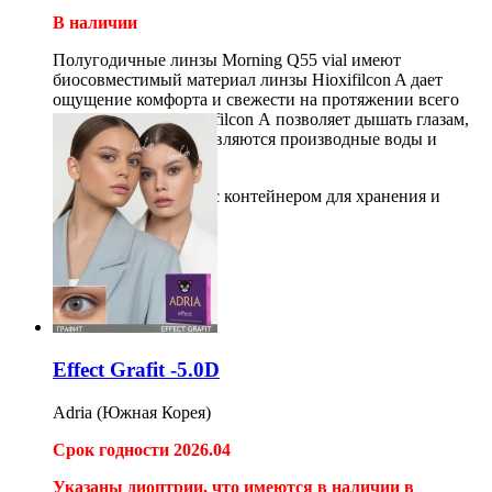
В наличии
Полугодичные линзы Morning Q55 vial имеют
биосовместимый материал линзы Hioxifilcon A дает
ощущение комфорта и свежести на протяжении всего
срока ношения. Hioxifilcon А позволяет дышать глазам,
так как его основой являются производные воды и
глицерина.
*Необходим раствор с контейнером для хранения и
очистки линз.
2шт
1 080
руб
Купить
Effect Grafit -5.0D
Adria (Южная Корея)
Срок годности 2026.04
Указаны диоптрии, что имеются в наличии в