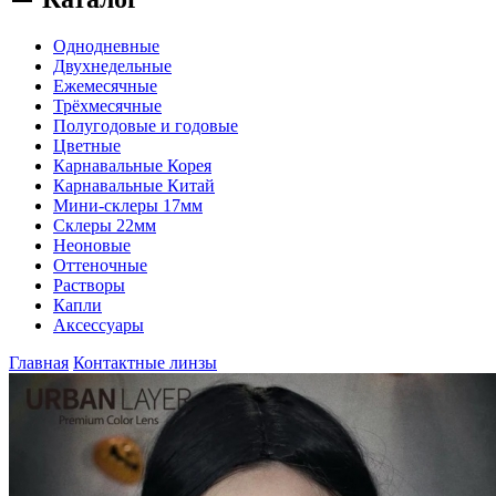
Однодневные
Двухнедельные
Ежемесячные
Трёхмесячные
Полугодовые и годовые
Цветные
Карнавальные Корея
Карнавальные Китай
Мини-склеры 17мм
Склеры 22мм
Неоновые
Оттеночные
Растворы
Капли
Аксессуары
Главная
Контактные линзы