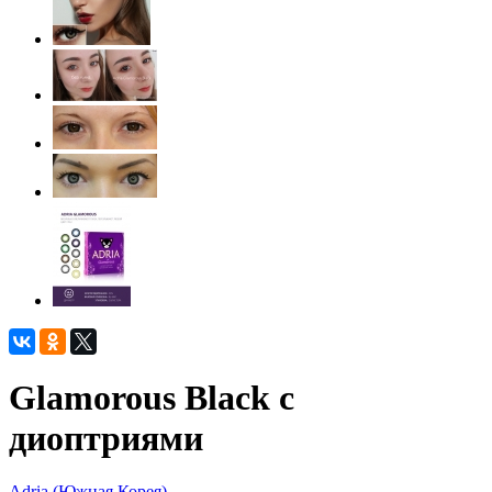
Glamorous Black с
диоптриями
Adria (Южная Корея)