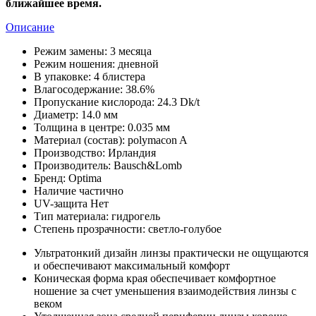
ближайшее время.
Описание
Режим замены:
3 месяца
Режим ношения:
дневной
В упаковке:
4 блистера
Влагосодержание:
38.6%
Пропускание кислорода:
24.3 Dk/t
Диаметр:
14.0 мм
Толщина в центре:
0.035 мм
Материал (состав):
polymacon A
Производство:
Ирландия
Производитель:
Bausch&Lomb
Бренд:
Optima
Наличие
частично
UV-защита
Нет
Тип материала:
гидрогель
Степень прозрачности:
светло-голубое
Ультратонкий дизайн линзы практически не ощущаются
и обеспечивают максимальный комфорт
Коническая форма края обеспечивает комфортное
ношение за счет уменьшения взаимодействия линзы с
веком