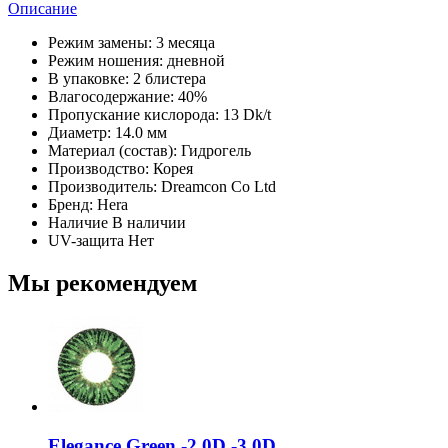
Описание
Режим замены:
3 месяца
Режим ношения:
дневной
В упаковке:
2 блистера
Влагосодержание:
40%
Пропускание кислорода:
13 Dk/t
Диаметр:
14.0 мм
Материал (состав):
Гидрогель
Производство:
Корея
Производитель:
Dreamcon Co Ltd
Бренд:
Hera
Наличие
В наличии
UV-защита
Нет
Мы рекомендуем
Elegance Green -2.0D,-3.0D