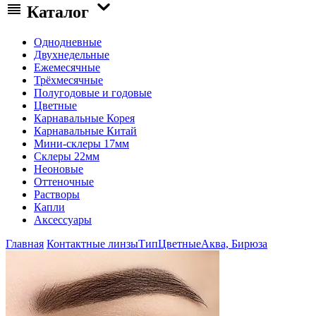
Каталог
Однодневные
Двухнедельные
Ежемесячные
Трёхмесячные
Полугодовые и годовые
Цветные
Карнавальные Корея
Карнавальные Китай
Мини-склеры 17мм
Склеры 22мм
Неоновые
Оттеночные
Растворы
Капли
Аксессуары
Главная
Контактные линзы
Тип
Цветные
Аква, Бирюза