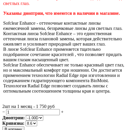
светлых глаз.
Указаны диоптрии, что имеются в наличии в магазине.
Sofclear Enhance - оттеночные контактные линзы
ежемесячной замены, беззрачковые линзы для светлых глаз.
Контактная линза
Sofcle
ar Enhance
– это единственная
оттеночная линза плановой замены, которая действительно
оживляет и усиливает природный цвет ваших глаз.
В линзе
Sofcle
ar Enhance
применяется тщательно
подобранное сочетание красителей , что позволяет придать
вашим глазам насыщенный цвет.
Sofcle
ar Enhance
обеспечивает не только красивый цвет глаз,
но и максимальный комфорт при ношении. Он достигается
применением технологии Radial Edge при изготовлении и
содержанием гидратирующего компонента BioMoist.
Технология Radial Edge позволяет создавать линзы с
оптимальным соотношением толщины края и центра.
2шт на 1 месяц - 1 750
руб
−
+
Диоптрии:
Кривизна:
В корзину