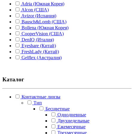
Adria (Южная Корея)
Alcon (США)
Avizor (Испания)
Bausch&Lomb (США)
Bollena (Южная Корея)
CooperVision (США)
DenIQ (Италия)
Eyeshare (Китай)
FreshLady (Китай)
Gelflex (Австралия)
Hera "Dreamcon Co Ltd" (Южная Корея)
Illusion (Корея)
Johnson&Johnson (США)
Каталог
Lion (Япония)
Maxcon (Южная Корея)
Medeo (Италия)
Контактные линзы
Miru/Menicon (Япония)
Тип
O2kSee (Россия)
Бесцветные
Optimed (Россия)
Однодневные
Rohto (Япония)
Двухнедельные
Santen (Япония)
Ежемесячные
Senju (Япония)
Трехмесячные