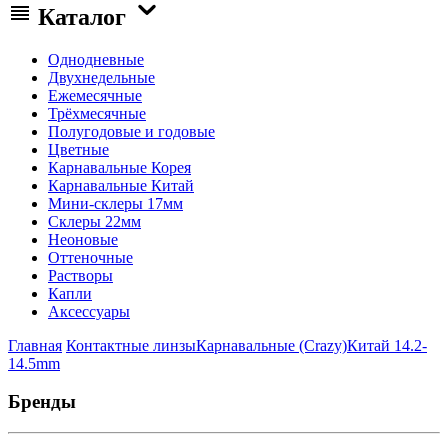
Каталог
Однодневные
Двухнедельные
Ежемесячные
Трёхмесячные
Полугодовые и годовые
Цветные
Карнавальные Корея
Карнавальные Китай
Мини-склеры 17мм
Склеры 22мм
Неоновые
Оттеночные
Растворы
Капли
Аксессуары
Главная
Контактные линзы
Карнавальные (Crazy)
Китай 14.2-
14.5mm
Бренды