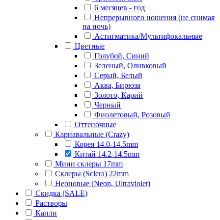
Urban LAYER (Южная Корея)
6 месяцев - год
Непрерывного ношения (не снимая
на ночь)
Астигматика/Мультифокальные
Цветные
Голубой, Синий
Зеленый, Оливковый
Серый, Белый
Аква, Бирюза
Золото, Карий
Черный
Фиолетовый, Розовый
Оттеночные
Карнавальные (Crazy)
Корея 14.0-14.5mm
Китай 14.2-14.5mm
Мини склеры 17mm
Склеры (Sclera) 22mm
Неоновые (Neon, Ultraviolet)
Скидка (SALE)
Растворы
Капли