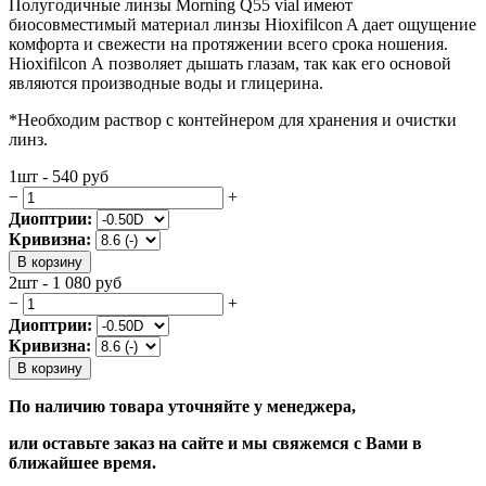
Полугодичные линзы Morning Q55 vial имеют
биосовместимый материал линзы Hioxifilcon A дает ощущение
комфорта и свежести на протяжении всего срока ношения.
Hioxifilcon А позволяет дышать глазам, так как его основой
являются производные воды и глицерина.
*Необходим раствор с контейнером для хранения и очистки
линз.
1шт - 540
руб
−
+
Диоптрии:
Кривизна:
В корзину
2шт - 1 080
руб
−
+
Диоптрии:
Кривизна:
В корзину
По наличию товара уточняйте у менеджера,
или оставьте заказ на сайте и мы свяжемся с Вами в
ближайшее время.