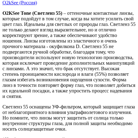
O2kSee (Россия)
O2KSee Tone (Светленз 55)
– оттеночные контактные линзы,
которые подойдут в том случае, когда вы хотите усилить свой
цвет глаз. Идеальны для светлых от природы глаз. Светленз 55
не только делают взгляд выразительнее, но и отлично
корректируют зрение, а также обеспечивают удобство
ношения. Линзы изготовлены из эластичного и очень
прочного материала - окуфилкона D. Светленз 55 не
подвергаются ручной обработке, благодаря тому, что
производители используют новую технологию производства,
которая исключает проведение дополнительных манипуляций
с линзами. А это значит, что брак отсутствует. Высокая
степень проницаемости кислорода и влаги (55%) позволяет
глазам избегать возникновения ощущения сухости. Форма
линз в точности повторяет форму глаз, что позволяет добиться
их идеальной посадки, а также упростить процесс надевания
и снятия.
Светленз 55 оснащены УФ-фильтром, который защищает глаза
от неблагоприятного влияния ультрафиолетового излучения.
Но помните, что линзы могут защитить от солнца только
внутренние структуры глаза, для полной защиты необходимо
носить солнцезащитные очки.