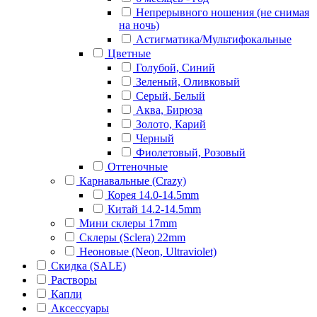
Непрерывного ношения (не снимая
на ночь)
Астигматика/Мультифокальные
Цветные
Голубой, Синий
Зеленый, Оливковый
Серый, Белый
Аква, Бирюза
Золото, Карий
Черный
Фиолетовый, Розовый
Оттеночные
Карнавальные (Crazy)
Корея 14.0-14.5mm
Китай 14.2-14.5mm
Мини склеры 17mm
Склеры (Sclera) 22mm
Неоновые (Neon, Ultraviolet)
Скидка (SALE)
Растворы
Капли
Аксессуары