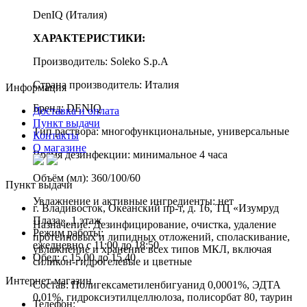
DenIQ (Италия)
ХАРАКТЕРИСТИКИ:
Производитель: Soleko S.p.A
Страна производитель: Италия
Информация
Бренд: DENIQ
Доставка и оплата
Пункт выдачи
Тип раствора: многофункциональные, универсальные
Контакты
О магазине
Время дезинфекции: минимальное 4 часа
Объём (мл): 360/100/60
Пункт выдачи
Увлажнение и активные ингредиенты: нет
г. Владивосток, Океанский пр-т, д. 16, ТЦ «Изумруд
Плаза», 1 этаж
Назначение: Дезинфицирование, очистка, удаление
Режим работы:
протеиновых и липидных отложений, споласкивание,
ежедневно с 11:00 до 18:50
увлажнение и хранение всех типов МКЛ, включая
Обед: с 15.00 до 15.40
силикон-гидрогелевые и цветные
Интернет-магазин
Состав: Полигексаметиленбигуанид 0,0001%, ЭДТА
0,01%, гидроксиэтилцеллюлоза, полисорбат 80, таурин
Телефон: