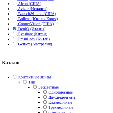
Alcon (США)
Avizor (Испания)
Bausch&Lomb (США)
Bollena (Южная Корея)
CooperVision (США)
DenIQ (Италия)
Eyeshare (Китай)
FreshLady (Китай)
Gelflex (Австралия)
Hera "Dreamcon Co Ltd" (Южная Корея)
Illusion (Корея)
Johnson&Johnson (США)
Каталог
Lion (Япония)
Maxcon (Южная Корея)
Medeo (Италия)
Контактные линзы
Miru/Menicon (Япония)
Тип
O2kSee (Россия)
Бесцветные
Optimed (Россия)
Однодневные
Rohto (Япония)
Двухнедельные
Santen (Япония)
Ежемесячные
Senju (Япония)
Трехмесячные
Urban LAYER (Южная Корея)
6 месяцев - год