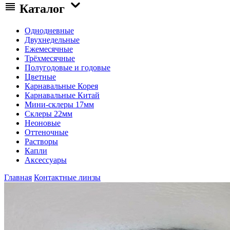
Каталог
Однодневные
Двухнедельные
Ежемесячные
Трёхмесячные
Полугодовые и годовые
Цветные
Карнавальные Корея
Карнавальные Китай
Мини-склеры 17мм
Склеры 22мм
Неоновые
Оттеночные
Растворы
Капли
Аксессуары
Главная
Контактные линзы