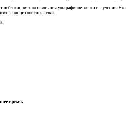
т неблагоприятного влияния ультрафиолетового излучения. Но п
осить солнцезащитные очки.
з.
йшее время.