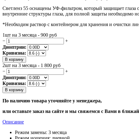
Светленз 55 оснащены УФ-фильтром, который защищает глаза о
внутренние структуры глаза, для полной защиты необходимо н
*Необходим раствор с контейнером для хранения и очистки лин
1шт на 3 месяца - 900
руб
−
+
Диоптрии:
Кривизна:
В корзину
2шт на 3 месяца - 1 800
руб
−
+
Диоптрии:
Кривизна:
В корзину
По наличию товара уточняйте у менеджера,
или оставьте заказ на сайте и мы свяжемся с Вами в ближа
Описание
Режим замены:
3 месяца
Режим ношения:
дневной