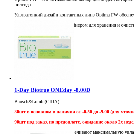
полгода.
Ультратонкий дизайн контактных линз Optima FW обеспечи
*Необходим раствор с контейнером для хранения и очист
4шт
1 750
1 500
руб
Купить
1-Day Biotrue ONEday -8.00D
Bausch&Lomb (США)
30шт в основном в наличии от -0.50 до -9.00 (для уточн
90шт под заказ, по предоплате
, ожидание около 2х неде
Эти контактные линзы обеспечивают максимальную увлажнё