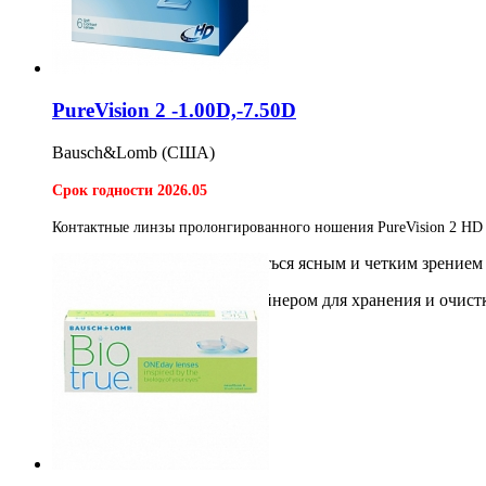
PureVision 2 -1.00D,-7.50D
Bausch&Lomb (США)
Срок годности 2026.05
К
онтактные линзы пролонгированного ношения PureVision 2 HD с 
Теперь Вы можете наслаждаться ясным и четким зрением
*Необходим раствор с контейнером для хранения и очист
6шт
2 200
2 000
руб
Купить