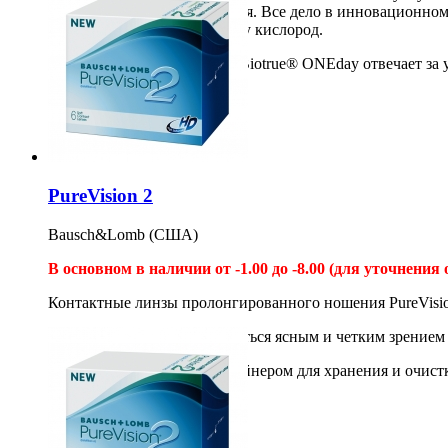
первые часы после надевания. Все дело в инновационном
и отлично пропускает к глазу кислород.
Асферическая поверхность Biotrue® ONEday отвечает за 
30шт
1 950
1 750
руб
Купить
PureVision 2
Bausch&Lomb (США)
В основном в наличии от -1.00 до -8.00 (для уточнения 
Контактные линзы пролонгированного ношения PureVision 
Теперь Вы можете наслаждаться ясным и четким зрением
*Необходим раствор с контейнером для хранения и очист
6шт
2 200
руб
Купить