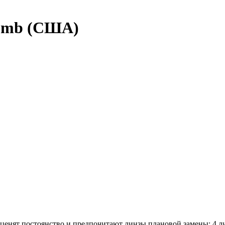
omb (США)
ценят постоянство и предпочитают линзы плановой замены: 4 ли