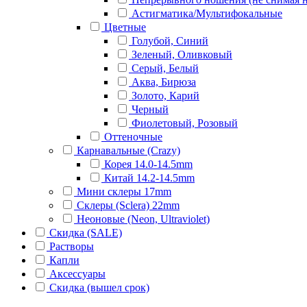
Астигматика/Мультифокальные
Цветные
Голубой, Синий
Зеленый, Оливковый
Серый, Белый
Аква, Бирюза
Золото, Карий
Черный
Фиолетовый, Розовый
Оттеночные
Карнавальные (Crazy)
Корея 14.0-14.5mm
Китай 14.2-14.5mm
Мини склеры 17mm
Склеры (Sclera) 22mm
Неоновые (Neon, Ultraviolet)
Скидка (SALE)
Растворы
Капли
Аксессуары
Скидка (вышел срок)