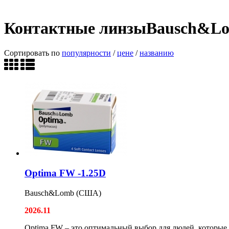
Контактные линзыBausch&L
Сортировать по
популярности
/
цене
/
названию
Optima FW -1.25D
Bausch&Lomb (США)
2026.11
Optima FW – это оптимальный выбор для людей, которые 