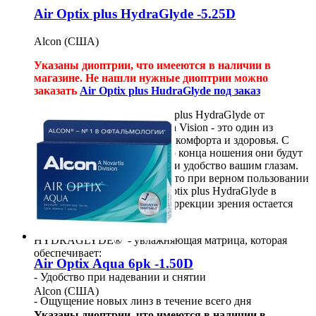
Air Optix plus HydraGlyde -5.25D
Alcon (США)
Указаны диоптрии, что имееются в наличии в
магазине. Не нашли нужные диоптрии можно
заказать
Air Optix plus HudraGlyde под заказ
Контактные линзы
Air Optix
plus HydraGlyde
от
американской компании Ciba Vision - это один из
лучших примеров сочетания комфорта и здоровья. С
самого первого момента и до конца ношения они будут
обеспечивать должный уход и удобство вашим глазам.
Исследования показывают, что при верном пользовании
контактными линзами Air Optix
plus HydraGlyde
в
течении месяца - качество коррекции зрения остается
практически неизменным.
HYDRAGLYDE® - увлажняющая матрица, которая
обеспечивает:
Air Optix Aqua 6pk -1.50D
- Удобство при надевании и снятии
Alcon (США)
- Ощущение новых линз в течение всего дня
Указаны диоптрии, что имеются в наличии в