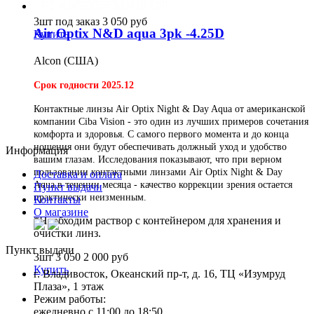
3шт под заказ
3 050
руб
Air Optix N&D aqua 3pk -4.25D
Купить
Alcon (США)
Срок годности 2025.12
Контактные линзы
Air Optix Night & Day Aqua
от американской
компании Ciba Vision - это один из лучших примеров сочетания
комфорта и здоровья. С самого первого момента и до конца
ношения они будут обеспечивать должный уход и удобство
Информация
вашим глазам. Исследования показывают, что при верном
пользовании контактными линзами Air Optix Night & Day
Доставка и оплата
Aqua в течении месяца - качество коррекции зрения остается
Пункт выдачи
практически неизменным.
Контакты
О магазине
*Необходим раствор с контейнером для хранения и
очистки линз.
Пункт выдачи
3шт
3 050
2 000
руб
Купить
г. Владивосток, Океанский пр-т, д. 16, ТЦ «Изумруд
Плаза», 1 этаж
Режим работы:
ежедневно с 11:00 до 18:50