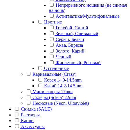
Непрерывного ношения (не снимая
на ночь)
Астигматика/Мультифокальные
Цветные
Голубой, Синий
Зеленый, Оливковый
Серый, Белый
Аква, Бирюза
Золото, Карий
Черный
Фиолетовый, Розовый
Оттеночные
Карнавальные (Crazy)
Корея 14.0-14.5mm
Китай 14.2-14.5mm
Мини склеры 17mm
Склеры (Sclera) 22mm
Неоновые (Neon, Ultraviolet)
Скидка (SALE)
Растворы
Капли
Аксессуары