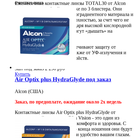
очистки линз.
Ежемесячные контактные линзы TOTAL30 от Alcon
продаются в удобной упаковке по 3 блистера. Они
сделаны из уникального водоградиентного материала и
обладают ультрамягкой поверхностью, за счет чего не
6шт
3 100
руб
ощущаются на глазах. Благодаря высокой кислородной
Купить
проницаемости линз глаза могут «дышать» на
протяжении всего дня.
Технологии TOTAL30 обеспечивают защиту от
загрязнений и микробов, а также от УФ-излучения и
синего света цифровых устройств.
3шт под заказ
2 250
руб
Купить
Air Optix plus HydraGlyde под заказ
Alcon (США)
Заказ, по предоплате
, ожидание около 2х недель
Контактные линзы
Air Optix
plus HydraGlyde
от
американской компании Ciba Vision - это один из
лучших примеров сочетания комфорта и здоровья. С
самого первого момента и до конца ношения они будут
обеспечивать должный уход и удобство вашим глазам.