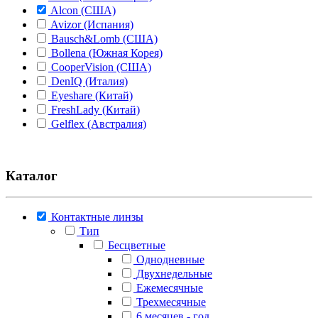
Alcon (США)
Avizor (Испания)
Bausch&Lomb (США)
Bollena (Южная Корея)
CooperVision (США)
DenIQ (Италия)
Eyeshare (Китай)
FreshLady (Китай)
Gelflex (Австралия)
Hera "Dreamcon Co Ltd" (Южная Корея)
Illusion (Корея)
Johnson&Johnson (США)
Каталог
Lion (Япония)
Maxcon (Южная Корея)
Medeo (Италия)
Контактные линзы
Miru/Menicon (Япония)
Тип
O2kSee (Россия)
Бесцветные
Optimed (Россия)
Однодневные
Rohto (Япония)
Двухнедельные
Santen (Япония)
Ежемесячные
Senju (Япония)
Трехмесячные
Urban LAYER (Южная Корея)
6 месяцев - год