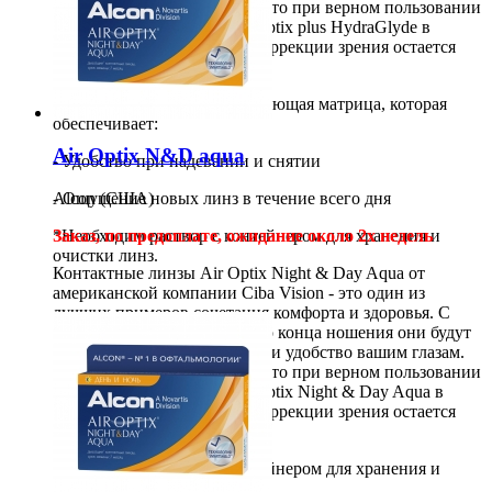
Исследования показывают, что при верном пользовании
контактными линзами Air Optix
plus HydraGlyde
в
течении месяца - качество коррекции зрения остается
практически неизменным.
HYDRAGLYDE® - увлажняющая матрица, которая
обеспечивает:
Air Optix N&D aqua
- Удобство при надевании и снятии
- Ощущение новых линз в течение всего дня
Alcon (США)
*Необходим раствор с контейнером для хранения и
Заказ, по предоплате
, ожидание около 2х недель
очистки линз.
Контактные линзы
Air Optix
Night & Day Aqua
от
американской компании Ciba Vision - это один из
лучших примеров сочетания комфорта и здоровья. С
3шт
1 900
руб
самого первого момента и до конца ношения они будут
6шт
3 100
руб
обеспечивать должный уход и удобство вашим глазам.
Купить
Исследования показывают, что при верном пользовании
контактными линзами Air Optix
Night & Day Aqua
в
течении месяца - качество коррекции зрения остается
практически неизменным.
*Необходим раствор с контейнером для хранения и
очистки линз.