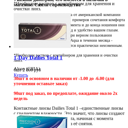
*Необходим раствор с контейнером для хранения и
магазине. Сняли с производства
очистки линз.
Контактные линзы
Air Optix Aqua
от американской компании
Ciba Vision - это один из лучших примеров сочетания комфорта
и здоровья. С самого первого момента и до конца ношения они
6шт
3 100
2 900
руб
будут обеспечивать должный уход и удобство вашим глазам.
Купить
Исследования показывают, что при верном пользовании
контактными линзами Air Optix Aqua в течении месяца -
качество коррекции зрения остается практически неизменным.
*Необходим раствор с контейнером для хранения и очистки
1-Day Dailies Total 1
линз.
Alcon (США)
6шт
2 800
руб
Купить
30шт в основном в наличии от -1.00 до -6.00 (для
уточнения оставьте заказ)
90шт под заказ, по предоплате
, ожидание около 2х
недель
Контактные линзы Dailies Total 1 –единственные линзы
с градиентом влажности. Это значит, что линзы создают
постоянный уровень комфорта, начиная с момента
одевания линзы и до момента её снятия.