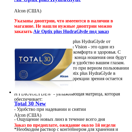
Alcon (США)
Указаны диоптрии, что имееются в наличии в
магазине. Не нашли нужные диоптрии можно
заказать
Air Optix plus HudraGlyde под заказ
Контактные линзы
Air Optix
plus HydraGlyde
от
американской компании Ciba Vision - это один из
лучших примеров сочетания комфорта и здоровья. С
самого первого момента и до конца ношения они будут
обеспечивать должный уход и удобство вашим глазам.
Исследования показывают, что при верном пользовании
контактными линзами Air Optix
plus HydraGlyde
в
течении месяца - качество коррекции зрения остается
практически неизменным.
HYDRAGLYDE® - увлажняющая матрица, которая
обеспечивает:
Total 30 New
- Удобство при надевании и снятии
Alcon (США)
- Ощущение новых линз в течение всего дня
Заказ по предоплате
, ожидание около 1й недели
*Необходим раствор с контейнером для хранения и