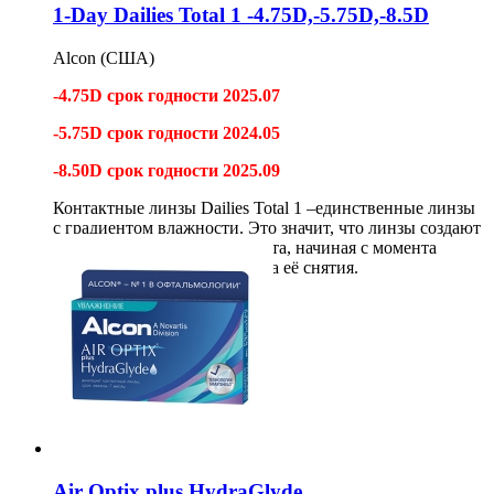
1-Day Dailies Total 1 -4.75D,-5.75D,-8.5D
Alcon (США)
-4.75D
срок годности 2025.07
-5.75D
срок годности
2024.05
-8.50D
срок годности
2025.09
Контактные линзы Dailies Total 1 –единственные линзы
с градиентом влажности. Это значит, что линзы создают
постоянный уровень комфорта, начиная с момента
одевания линзы и до момента её снятия.
30шт
3 000
1 900
руб
Купить
Air Optix plus HydraGlyde