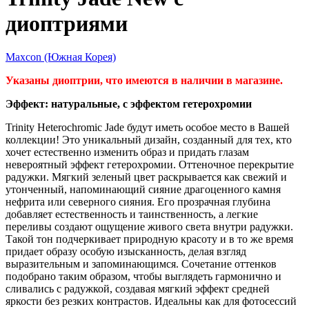
диоптриями
Maxcon (Южная Корея)
Указаны диоптрии, что имеются в наличии в магазине.
Эффект: натуральные, с эффектом гетерохромии
Trinity Heterochromic Jade будут иметь особое место в Вашей
коллекции! Это уникальный дизайн, созданный для тех, кто
хочет естественно изменить образ и придать глазам
невероятный эффект гетерохромии. Оттеночное перекрытие
радужки. Мягкий зеленый цвет раскрывается как свежий и
утонченный, напоминающий сияние драгоценного камня
нефрита или северного сияния. Его прозрачная глубина
добавляет естественность и таинственность, а легкие
переливы создают ощущение живого света внутри радужки.
Такой тон подчеркивает природную красоту и в то же время
придает образу особую изысканность, делая взгляд
выразительным и запоминающимся. Сочетание оттенков
подобрано таким образом, чтобы выглядеть гармонично и
сливались с радужкой, создавая мягкий эффект средней
яркости без резких контрастов. Идеальны как для фотосессий