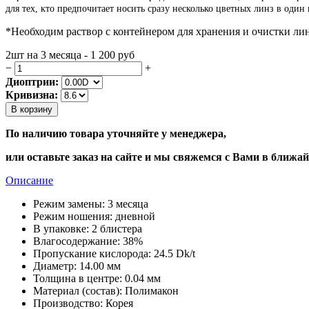
для тех, кто предпочитает носить сразу несколько цветных линз в один
*Необходим раствор с контейнером для хранения и очистки лин
2шт на 3 месяца - 1 200
руб
−
+
Диоптрии:
Кривизна:
В корзину
По наличию товара уточняйте у менеджера,
или оставьте заказ на сайте и мы свяжемся с Вами в ближа
Описание
Режим замены:
3 месяца
Режим ношения:
дневной
В упаковке:
2 блистера
Влагосодержание:
38%
Пропускание кислорода:
24.5 Dk/t
Диаметр:
14.00 мм
Толщина в центре:
0.04 мм
Материал (состав):
Полимакон
Производство:
Корея