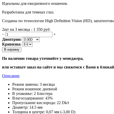
Идеальны для ежедневного ношения.
Разработаны для темных глаз.
Созданы по технологии High Definition Vision (HD), запатент
2шт на 3 месяца - 1 350
руб
−
+
Диоптрии:
Кривизна:
В корзину
По наличию товара уточняйте у менеджера,
или оставьте заказ на сайте и мы свяжемся с Вами в ближа
Описание
Режим замены:
3 месяца
Режим ношения:
дневной
В упаковке:
2 блистера
Влагосодержание:
43%
Пропускание кислорода:
22 Dk/t
Диаметр:
14.5 мм
Толщина в центре:
0,07 мм (-3,00 D)