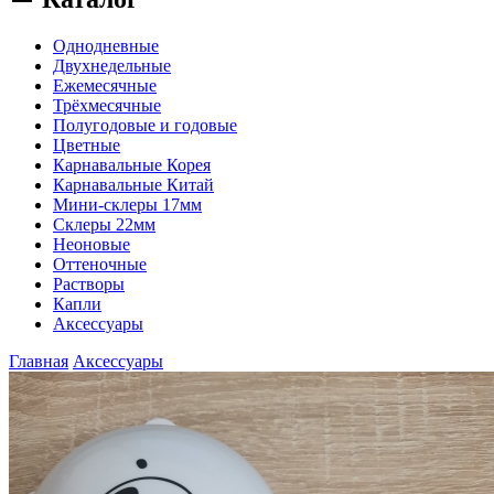
Однодневные
Двухнедельные
Ежемесячные
Трёхмесячные
Полугодовые и годовые
Цветные
Карнавальные Корея
Карнавальные Китай
Мини-склеры 17мм
Склеры 22мм
Неоновые
Оттеночные
Растворы
Капли
Аксессуары
Главная
Аксессуары